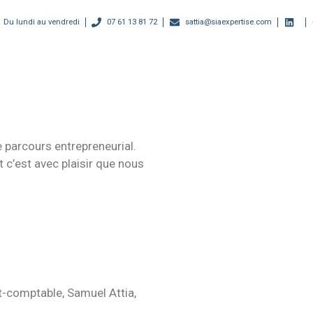
Du lundi au vendredi
07 61 13 81 72
sattia@siaexpertise.com
 parcours entrepreneurial.
c’est avec plaisir que nous
rt-comptable,
Samuel Attia
,